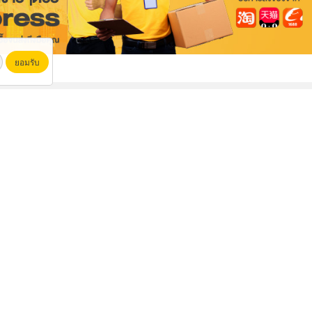
ยอมรับ
ไม้แบบหล่อคอนกรีต ไม้แบบเทปูน
เช่ารถเครน80ตัน