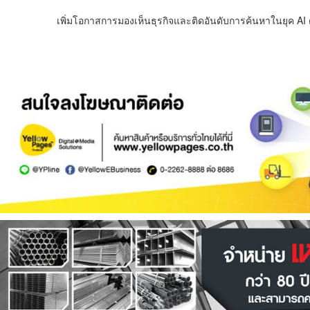
เพิ่มโอกาสการมองเห็นธุรกิจและติดอันดับการค้นหาในยุค AI ด้